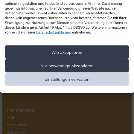
Rats-Apotheke
optimal zu gestalten und fortlaufend zu verbessern. Mit Ihrer Zustimmung
geben wir Informationen zu Ihrer Verwendung unserer Website auch an
Drittanbieter weiter. Soweit dabei Daten in Ländern verarbeitet werden, in
Rathausplatz 7
,
52072
Aachen
denen kein angemessenes Datenschutzniveau besteht, stimmen Sie mit Ihrer
+49-241/1 29 64
Einwilligung zur Nutzung dieser Dienste auch der Verarbeitung Ihrer Daten in
diesen Ländern gem. Artikel 49 Abs. 1 lit. a DSGVO zu. Weitere Informationen
+49-241/9 12 90 33
können Sie unserer
Datenschutzerklärung
entnehmen.
info@rats-apotheke-aachen.de
Alle akzeptieren
Nur notwendige akzeptieren
Über uns
Wir über uns
Einstellungen verwalten
Team
Kontakt
Informationen
AGB
Datenschutz
Impressum