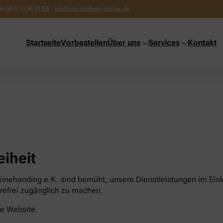
9-241/9 12 90 33
info@rats-apotheke-aachen.de
Startseite
Vorbestellen
Über uns
Services
Kontakt
eiheit
leinehanding e.K. sind bemüht, unsere Dienstleistungen im Ei
erefrei zugänglich zu machen.
ese Website.