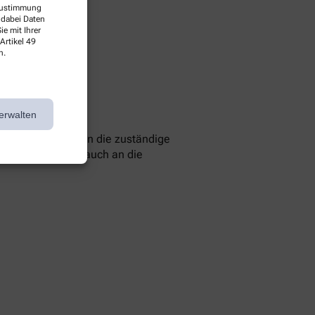
 Zustimmung
 dabei Daten
e mit Ihrer
Artikel 49
n.
erwalten
 können Sie sich an die zuständige
 Sie können sich auch an die