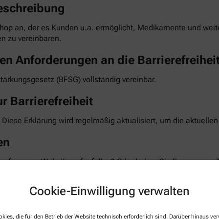
eschreibung
hop an, der es Kunden u.a. ermöglicht, Medikamente und weiter
n zu vereinbaren.
en Anforderungen an die Barrierefreihei
stärkungsgesetz (BFSG) vollständig vereinbar.
r Barrierefreiheit
 Diese Erklärung wird regelmäßig aktualisiert, um die aktuelle
en
 auf unserer Website aufgefallen? Oder haben Sie Fragen zum 
 Feedback und bemühen uns, die gemeldeten Barrieren im Rahm
te teilen Sie uns mit, auf welcher Seite und bei welcher Funkt
Cookie-Einwilligung verwalten
taktformular auf unserer Website. Sie können uns auch über 
kies, die für den Betrieb der Website technisch erforderlich sind. Darüber hinaus v