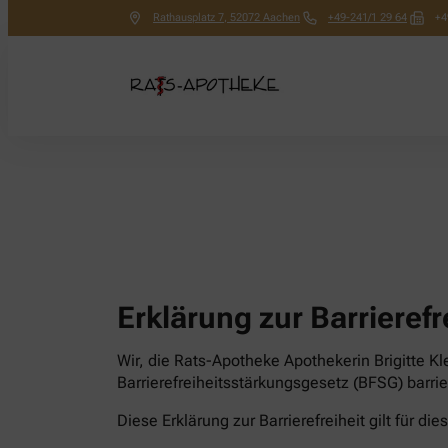
Rathausplatz 7
,
52072
Aachen
+49-241/1 29 64
+4
Erklärung zur Barrierefr
Wir, die Rats-Apotheke Apothekerin Brigitte K
Barrierefreiheitsstärkungsgesetz (BFSG) barri
Diese Erklärung zur Barrierefreiheit gilt für di