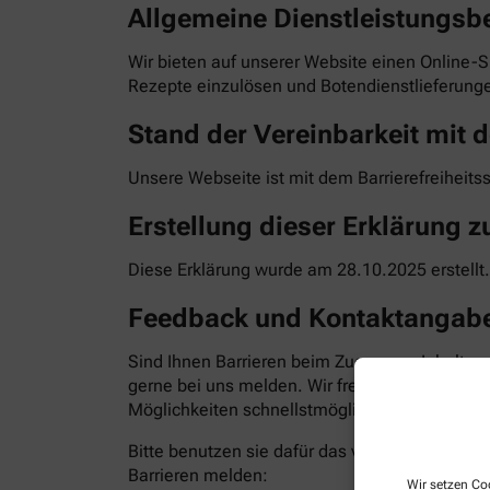
Allgemeine Dienstleistungsb
Wir bieten auf unserer Website einen Online-S
Rezepte einzulösen und Botendienstlieferunge
Stand der Vereinbarkeit mit d
Unsere Webseite ist mit dem Barrierefreiheits
Erstellung dieser Erklärung zu
Diese Erklärung wurde am 28.10.2025 erstellt.
Feedback und Kontaktangab
Sind Ihnen Barrieren beim Zugang zu Inhalten
gerne bei uns melden. Wir freuen uns auf Ihr
Möglichkeiten schnellstmöglich zu beheben. Bit
Bitte benutzen sie dafür das vorgesehene Kon
Barrieren melden:
Wir setzen Coo