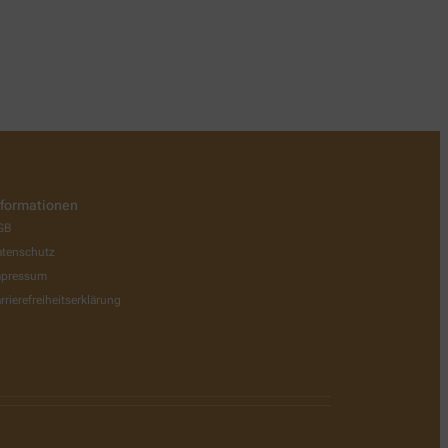
nformationen
GB
tenschutz
mpressum
rrierefreiheitserklärung