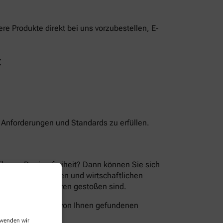
e Produkte direkt bei uns vorzubestellen, E-
t
n Anforderungen und Standards zu erfüllen.
Thema Barrierefreiheit? Dann können Sie sich
en der technischen und wirtschaftlichen
ion Sie auf Barrieren gestoßen sind.
folgende Wege die von Ihnen gefundenen
erwenden wir