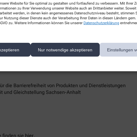
nsere Website für Sie optimal zu gestalten und fortlaufend zu verbessern. Mit Ihrer
ormationen zu Ihrer Verwendung unserer Website auch an Drittanbieter weiter. Soweit
rarbeitet werden, in denen kein angemessenes Datenschutzniveau besteht, stimmen Si
ur Nutzung dieser Dienste auch der Verarbeitung Ihrer Daten in diesen Ländern gem. 
 DSGVO zu. Weitere Informationen können Sie unserer
Datenschutzerklärung
entnehme
hen
d Marktüberwachungsbehörde
kzeptieren
Nur notwendige akzeptieren
Einstellungen v
 Barrierefreiheit keine zufriedenstellenden Antworten erhalten,
sstelle unterstützt Sie dabei, ihre Rechte geltend zu machen.
 die Barrierefreiheit von Produkten und Dienstleistungen
eit und Gleichstellung Sachsen-Anhalt
 finden sie
hier
.